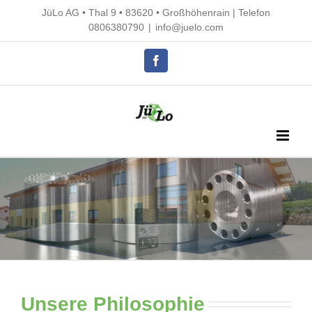
Skip
JüLo AG • Thal 9 • 83620 • Großhöhenrain |
Telefon
to
0806380790
|
info@juelo.com
content
Facebook
Unsere Philosophie