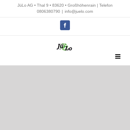
Skip
JüLo AG • Thal 9 • 83620 • Großhöhenrain |
Telefon
to
0806380790
|
info@juelo.com
content
Facebook