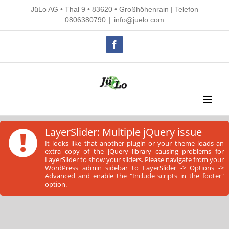
Skip
JüLo AG • Thal 9 • 83620 • Großhöhenrain |
Telefon
to
0806380790
|
info@juelo.com
content
Facebook
!
LayerSlider: Multiple jQuery issue
It looks like that another plugin or your theme loads an
extra copy of the jQuery library causing problems for
LayerSlider to show your sliders. Please navigate from your
WordPress admin sidebar to LayerSlider -> Options ->
Advanced and enable the "Include scripts in the footer"
option.