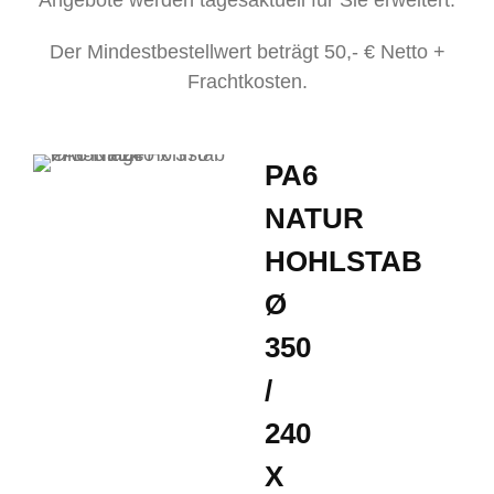
Angebote werden tagesaktuell für Sie erweitert.
Der Mindestbestellwert beträgt 50,- € Netto +
Frachtkosten.
PA6
NATUR
HOHLSTAB
Ø
350
/
240
X