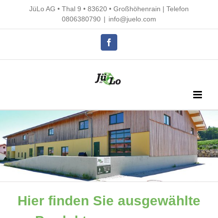
Skip
JüLo AG • Thal 9 • 83620 • Großhöhenrain |
Telefon
to
0806380790
|
info@juelo.com
content
Facebook
Hier finden Sie ausgewählte