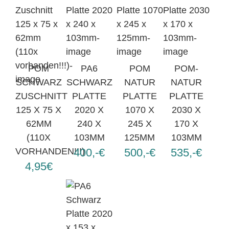
POM
PA6
POM
POM-
SCHWARZ
SCHWARZ
NATUR
NATUR
ZUSCHNITT
PLATTE
PLATTE
PLATTE
125 X 75 X
2020 X
1070 X
2030 X
62MM
240 X
245 X
170 X
(110X
103MM
125MM
103MM
VORHANDEN!!!)
400,-€
500,-€
535,-€
4,95€