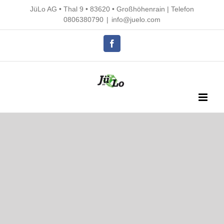
Skip
JüLo AG • Thal 9 • 83620 • Großhöhenrain |
Telefon
to
0806380790
|
info@juelo.com
content
Facebook