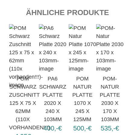
ÄHNLICHE PRODUKTE
POM
PA6
POM
POM-
SCHWARZ
SCHWARZ
NATUR
NATUR
ZUSCHNITT
PLATTE
PLATTE
PLATTE
125 X 75 X
2020 X
1070 X
2030 X
62MM
240 X
245 X
170 X
(110X
103MM
125MM
103MM
VORHANDEN!!!)
400,-€
500,-€
535,-€