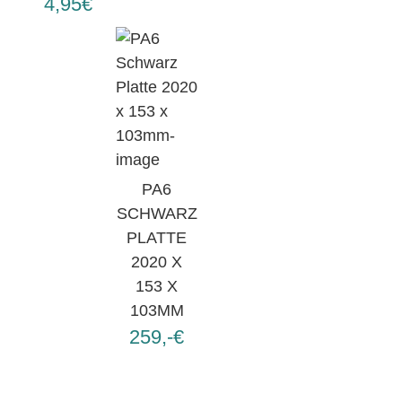
4,95€
PA6
SCHWARZ
PLATTE
2020 X
153 X
103MM
259,-€