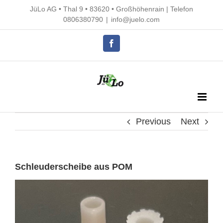
Skip
JüLo AG • Thal 9 • 83620 • Großhöhenrain |
Telefon
to
0806380790
|
info@juelo.com
content
Facebook
Previous
Next
Schleuderscheibe aus POM